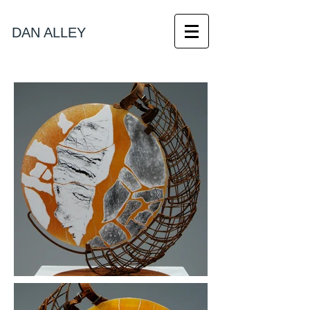
DAN ALLEY